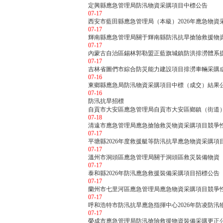
定興縣應急管理局防汛物資采購項目中標公告
07-17
西安市藍田縣應急管理局（本級）2026年應急物資
07-17
輝南縣應急管理局關于輝南縣防汛抗旱搶險救援物
07-17
內蒙古自治區錫林郭勒盟正藍旗城鎮防洪排澇體系
07-17
吉林省圖們市綜合防災能力建設項目排澇車輛采購
07-16
東鄉縣應急局防汛物資采購項目中標（成交）結果
07-16
防汛抗旱招標
自貢市大安區應急管理局自貢市大安區鄉鎮（街道
07-18
清遠市應急管理局應急搶險救災物資采購項目競爭
07-17
平塘縣2026年度救援艇等防汛抗旱應急物資采購項
07-17
溫州市洞頭區應急管理局關于洞頭區救災裝備物資
07-17
泰和縣2026年防汛應急救援裝備采購項目招標公告
07-17
蘭州市七里河區應急管理局應急物資采購項目競爭
07-17
呼和浩特市防汛抗旱應急指揮中心2026年防凌防汛
07-17
榮成市應急管理局防汛搶險救援物資裝備采購更正