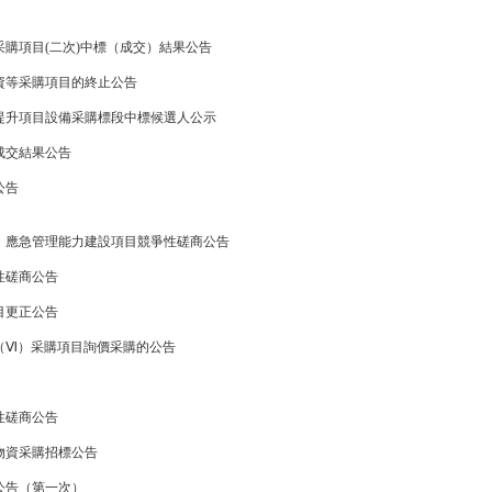
采購項目(二次)中標（成交）結果公告
資等采購項目的終止公告
提升項目設備采購標段中標候選人公示
成交結果公告
公告
）應急管理能力建設項目競爭性磋商公告
性磋商公告
目更正公告
（Ⅵ）采購項目詢價采購的公告
性磋商公告
物資采購招標公告
公告（第一次）