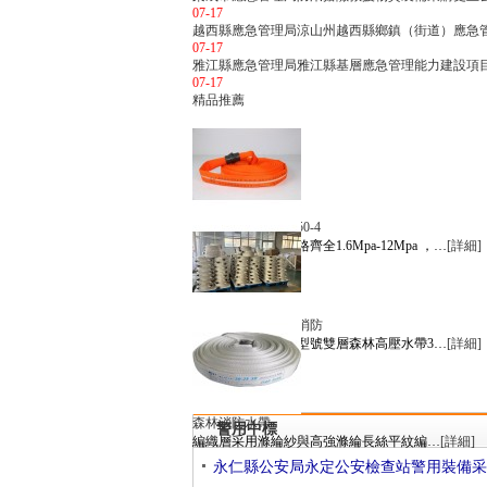
07-17
越西縣應急管理局涼山州越西縣鄉鎮（街道）應急
07-17
雅江縣應急管理局雅江縣基層應急管理能力建設項
07-17
精品推薦
高壓森林消防水帶50-4
高壓森林水帶，規格齊全1.6Mpa-12Mpa ，…
[詳細]
祥雨雙層高壓森林消防
我公司常年供應高型號雙層森林高壓水帶3…
[詳細]
森林消防水帶
警用中標
編織層采用滌綸紗與高強滌綸長絲平紋編…
[詳細]
永仁縣公安局永定公安檢查站警用裝備采