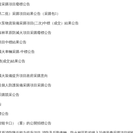
資采購項目廢標公告
第二批）采購項目結果公告（采購包1）
泵物資裝備采購項目(二次)中標（成交）結果公告
年森林草原防滅火項目采購廢標公告
項目中標結果公告
火車輛采購-中標公告
(成交)結果公告
防滅火裝備提升項目政府采購意向
資及個人防護裝備采購項目采購公告
采購競采公告
告
標公告
智能卡口）（重）的公開招標公告
草原消防隊伍能力提升項目-消防及后勤車輛、防火林區監控接入設備平臺采購項目招