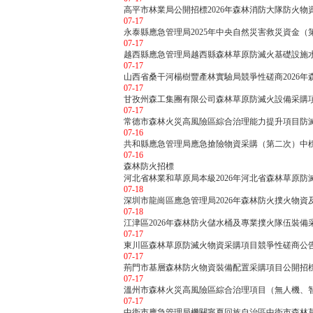
高平市林業局公開招標2026年森林消防大隊防火物
07-17
永泰縣應急管理局2025年中央自然災害救災資金（
07-17
越西縣應急管理局越西縣森林草原防滅火基礎設施水
07-17
山西省桑干河楊樹豐產林實驗局競爭性磋商2026
07-17
甘孜州森工集團有限公司森林草原防滅火設備采購
07-17
常德市森林火災高風險區綜合治理能力提升項目防滅
07-16
共和縣應急管理局應急搶險物資采購（第二次）中標
07-16
森林防火招標
河北省林業和草原局本級2026年河北省森林草原
07-18
深圳市龍崗區應急管理局2026年森林防火撲火物
07-18
江津區2026年森林防火儲水桶及專業撲火隊伍裝備
07-17
東川區森林草原防滅火物資采購項目競爭性磋商公
07-17
荊門市基層森林防火物資裝備配置采購項目公開招
07-17
溫州市森林火災高風險區綜合治理項目（無人機、
07-17
中衛市應急管理局機關寧夏回族自治區中衛市森林