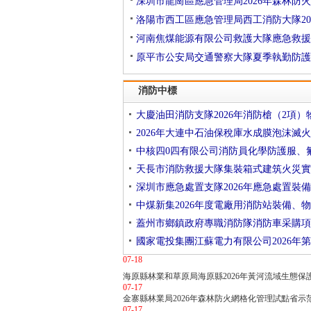
深圳市龍崗區應急管理局2026年森林防
洛陽市西工區應急管理局西工消防大隊20
河南焦煤能源有限公司救護大隊應急救援
原平市公安局交通警察大隊夏季執勤防護
消防中標
大慶油田消防支隊2026年消防槍（2項）
2026年大連中石油保稅庫水成膜泡沫滅火
中核四0四有限公司消防員化學防護服、
天長市消防救援大隊集裝箱式建筑火災實
深圳市應急處置支隊2026年應急處置裝
中煤新集2026年度電廠用消防站裝備、
蓋州市鄉鎮政府專職消防隊消防車采購項
國家電投集團江蘇電力有限公司2026年第
07-18
海原縣林業和草原局海原縣2026年黃河流域生態
07-17
金寨縣林業局2026年森林防火網格化管理試點省示
07-17