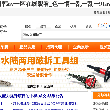
韩av一区在线观看_色一情一乱一乱一91a
免費注冊
|
招標
招商
企業
供應
資訊
標采購
產品供應
招商代理
企業展示
視頻
分類導
防火能力提升項目的中標(成交)結果公告
的中
河北省林業和草原局本級2026年河北省森林
消防裝備招
森林防火中
標