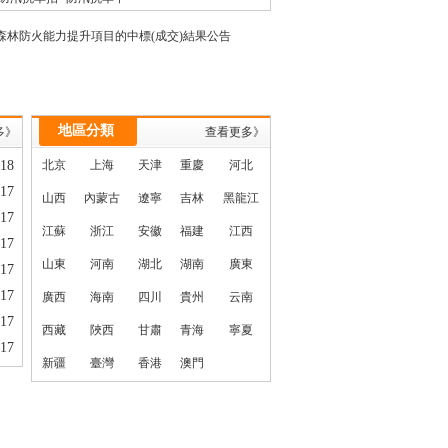
標
標
度森林防火能力提升項目的中標(成交)結果公告
地區分類
多》
查看更多》
-18
北京
上海
天津
重慶
河北
-17
山西
內蒙古
遼寧
吉林
黑龍江
-17
江蘇
浙江
安徽
福建
江西
-17
山東
河南
湖北
湖南
廣東
-17
-17
廣西
海南
四川
貴州
云南
-17
西藏
陜西
甘肅
青海
寧夏
-17
新疆
臺灣
香港
澳門