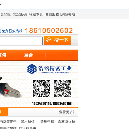
v
會員登錄
|
忘記密碼
|
收藏本頁
|
會員服務
|
網站導航
宣傳
展會
航
查看更多》
消防裝備中
警用招標
警用中標
森林防火招
防汛抗旱招
標
防汛抗旱中
標