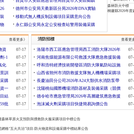
火撲
自貢市大安區應急管理局自貢市大安區鄉鎮
森林防火中標
標
26
德州市公安局天衢新區分局2026年DNA實驗
桐廬縣2026年
裝
移動式無人機反制設備項目采購意向公告
物
永仁縣公安局永定公安檢查站警用裝備采購
消防招標
查看更多》
查看更
物資
07-17
洛陽市西工區應急管理局西工消防大隊2026年
07
劑-1
07-17
河南焦煤能源有限公司救護大隊應急救援裝備
07
氟化
07-17
呼和浩特經濟技術開發區消防大隊氣防站設施
07
景訓
07-17
山西省朔州市消防救援支隊無人機機場采購項
07
備采購
07-17
長慶油田分公司2026年A24大類供水消防泵帶
07
物資一
07-17
沈陽桃仙國際機場消防器材及裝備采購（競價
07
目結
07-17
德令哈市應急管理局2026年高層建筑應急救援
07
59批
07-17
泡沫滅火劑采購項目快捷簡易詢價公告
07
保護森林草原火災預防與撲救防火服采購項目中標公告
范網格“五火共治”項目-防火物資和設備采購中標結果公告