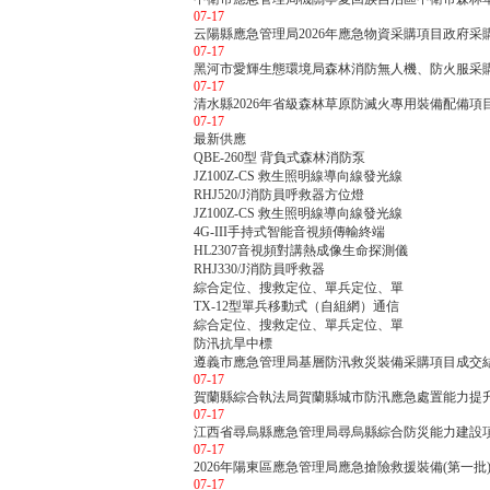
07-17
云陽縣應急管理局2026年應急物資采購項目政府采
07-17
黑河市愛輝生態環境局森林消防無人機、防火服采
07-17
清水縣2026年省級森林草原防滅火專用裝備配備項
07-17
最新供應
QBE-260型 背負式森林消防泵
JZ100Z-CS 救生照明線導向線發光線
RHJ520/J消防員呼救器方位燈
JZ100Z-CS 救生照明線導向線發光線
4G-III手持式智能音視頻傳輸終端
HL2307音視頻對講熱成像生命探測儀
RHJ330/J消防員呼救器
綜合定位、搜救定位、單兵定位、單
TX-12型單兵移動式（自組網）通信
綜合定位、搜救定位、單兵定位、單
防汛抗旱中標
遵義市應急管理局基層防汛救災裝備采購項目成交
07-17
賀蘭縣綜合執法局賀蘭縣城市防汛應急處置能力提
07-17
江西省尋烏縣應急管理局尋烏縣綜合防災能力建設
07-17
2026年陽東區應急管理局應急搶險救援裝備(第一批
07-17