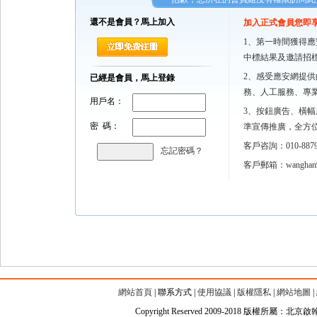
還不是會員？馬上加入
加入正式會員您即
1、第一時間獲得
中標結果及邀請招
2、感受應安網提
已經是會員，馬上登錄
務、人工服務、專
用戶名：
3、按鈕廣告、橫
密 碼：
準宣傳推廣，全方
客戶咨詢：010-8879
忘記密碼？
客戶郵箱：wanghan9
網站首頁
|
聯系方式
|
使用協議
|
版權隱私
|
網站地圖
|
Copyright Reserved 2009-2018 版權所屬