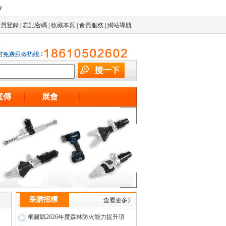
v
會員登錄
|
忘記密碼
|
收藏本頁
|
會員服務
|
網站導航
宣傳
展會
采購招標
查看更多》
桐廬縣2026年度森林防火能力提升項