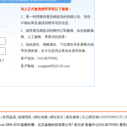
加入正式會員您即享受以下服務：
1、第一時間獲得應安網提供的招標公告、預告、
中標結果及邀請招標等項目信息。
2、感受應安網提供的郵件訂制服務、短信提醒服
務、人工服務、專業項目篩選；
3、按鈕廣告、橫幅廣告、下拉廣告等多重曝光精
準宣傳推廣，全方位提高企業知名度和形象。
客戶咨詢：010-88795992
碼？
客戶郵箱：wanghan902@126.com
|
使用協議
|
版權隱私
|
網站地圖
|
網站留言
|
廣告服務
|
京公網安備11010702001235
|
京
Reserved 2009-2018 版權所屬：北京啟翰科技有限公司?
應安網
客服中心010-88795992