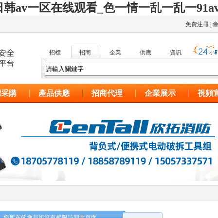
韩av一区在线观看_色一情一乱一乱一91a
免費注冊
|
招標
招商
企業
供應
資訊
標采購
產品供應
招商代理
企業展示
視頻
，您所在的會員組沒有權限訪問此頁面