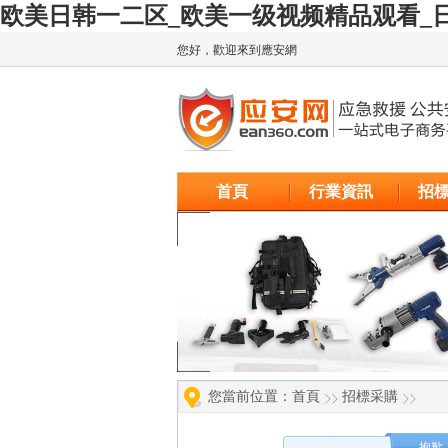
欧美日韩一二区_欧美一级视频精品观看_日
您好，歡迎來到應安網
廣告
首頁
行業資訊
招
您當前位置：
首頁
招標采購
抱歉