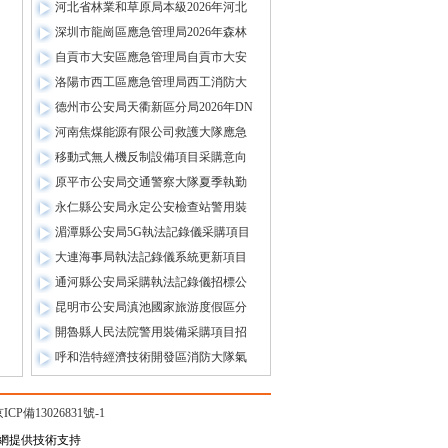
河北省林業和草原局本級2026年河北
深圳市龍崗區應急管理局2026年森林
自貢市大安區應急管理局自貢市大安
洛陽市西工區應急管理局西工消防大
德州市公安局天衢新區分局2026年DN
河南焦煤能源有限公司救護大隊應急
移動式無人機反制設備項目采購意向
原平市公安局交通警察大隊夏季執勤
永仁縣公安局永定公安檢查站警用裝
湄潭縣公安局5G執法記錄儀采購項目
大連海事局執法記錄儀系統更新項目
通河縣公安局采購執法記錄儀招標公
昆明市公安局滇池國家旅游度假區分
開魯縣人民法院警用裝備采購項目招
呼和浩特經濟技術開發區消防大隊氣
ICP備13026831號-1
 應安網提供技術支持