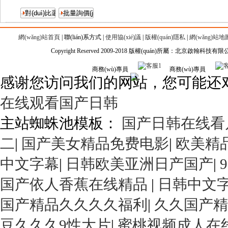
網(wǎng)站首頁
|
聯(lián)系方式
|
使用協(xié)議
|
版權(quán)隱私
|
網(wǎng)站地
Copyright Reserved 2009-2018 版權(quán)所屬：北京啟翰科技有
商務(wù)專員
商務(wù)專員
感谢您访问我们的网站，您可能还
在线观看国产日韩
主站蜘蛛池模板：
国产日韩在线看
二
|
国产美女精品免费电影
|
欧美精
中文字幕
|
日韩欧美亚洲日产国产
|
国产依人香蕉在线精品
|
日韩中文
国产精品久久久久福利
|
久久国产精
豆久久久9性大片
|
蜜桃视频成人在