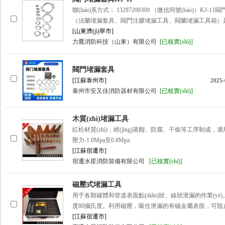
聯(lián)系方式： 13287200309 （微信同號(hào)）KJ-1
（法蘭堵漏套具、閥門注膠堵漏工具、閥蘭堵漏工具箱）是
[山東濟(jì)寧市]
力鷹消防科技（山東）有限公司
[已核實(shí)]
閥門堵漏套具
[江蘇泰州市]
2025-
泰州市安又佳消防器材有限公司
[已核實(shí)]
木質(zhì)堵漏工具
紅松材質(zhì)，經(jīng)蒸餾、防腐、干燥等工序制成，適
壓力-1.0Mpa至0.8Mpa
[江蘇宿遷市]
宿遷水星消防裝備有限公司
[已核實(shí)]
磁壓式堵漏工具
用于各類罐體和管道表面點(diǎn)狀、線狀泄漏的作業(yè)
度80攝氏度。利用磁壓，吸住泄漏的有磁金屬表面，可阻止內
[江蘇宿遷市]