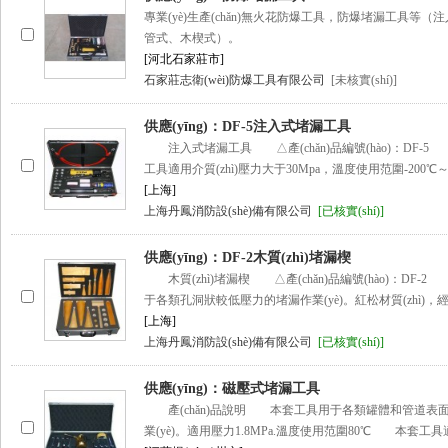
專業(yè)生產(chǎn)無火花防爆工具，防爆堵漏工具等
管式、木楔式）。
[河北石家莊市]
石家莊志衛(wèi)防爆工具有限公司
[未核實(shí)]
供應(yīng)：DF-5注入式堵漏工具
注入式堵漏工具 △產(chǎn)品編號(hào)：DF-5 
工具適用介質(zhì)壓力大于30Mpa，溫度使用范圍-200℃～
[上海]
上海丹鳳消防設(shè)備有限公司
[已核實(shí)]
供應(yīng)：DF-2木質(zhì)堵漏楔
木質(zhì)堵漏楔 △產(chǎn)品編號(hào)：DF-2 
于各類孔洞狀較低壓力的堵漏作業(yè)。紅松材質(zhì)，經
[上海]
上海丹鳳消防設(shè)備有限公司
[已核實(shí)]
供應(yīng)：磁壓式堵漏工具
產(chǎn)品說明 本套工具用于各類罐體和管道表面點(
業(yè)。適用壓力1.8MPa.溫度使用范圍80℃ 本套工