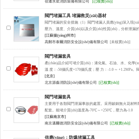
宿遷水星消防裝備有限公司
[已核實(shí)]
閥門堵漏工具 堵漏救災(zāi)器材
閥門堵漏的安全措施（1）閥門堵漏人員應(yīng)深入現(xiàn
壓力、溫度、介質(zhì)以及介質(zhì)性質(zhì)，分析
[江蘇揚(yáng)州市]
高郵市泰爾消防安全設(shè)備有限公司
[未核實(shí)]
閥門堵漏套具
產(chǎn)品介紹可堵介質(zhì)：液化氣、石油、水、化學(x
溫 度：-50攝氏度+170攝氏度；壓 力：-1.0 ∽ +1.2MP
[北京]
北京源淼消防設(shè)備有限公司
[已核實(shí)]
閥門堵漏套具
主要用于各類閥門泄漏事故的處置。采用鈹銅無火花材料
配套。能堵介質(zhì)溫度為-70℃～+250℃，壓力為-1.0
[江蘇南京市]
南京邁爾德消防安全設(shè)備有限公司
[已核實(shí)]
供應(yīng)：防爆堵漏工具