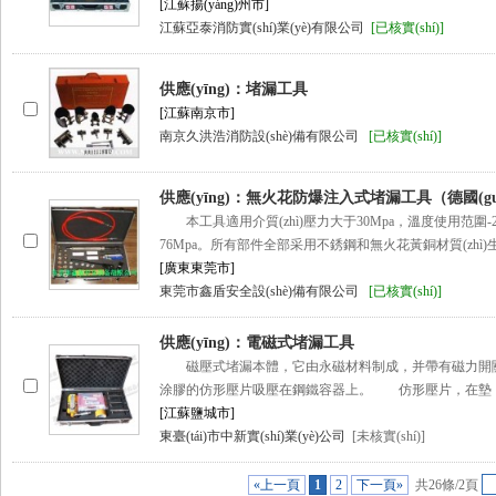
[江蘇揚(yáng)州市]
江蘇亞泰消防實(shí)業(yè)有限公司
[已核實(shí)]
供應(yīng)：堵漏工具
[江蘇南京市]
南京久洪浩消防設(shè)備有限公司
[已核實(shí)]
供應(yīng)：無火花防爆注入式堵漏工具（德國(gu
本工具適用介質(zhì)壓力大于30Mpa，溫度使用范圍-2
76Mpa。所有部件全部采用不銹鋼和無火花黃銅材質(zhì)生產(
[廣東東莞市]
東莞市鑫盾安全設(shè)備有限公司
[已核實(shí)]
供應(yīng)：電磁式堵漏工具
磁壓式堵漏本體，它由永磁材料制成，并帶有磁力開關(g
涂膠的仿形壓片吸壓在鋼鐵容器上。 仿形壓片，在墊
[江蘇鹽城市]
東臺(tái)市中新實(shí)業(yè)公司
[未核實(shí)]
«上一頁
1
2
下一頁»
共26條/2頁