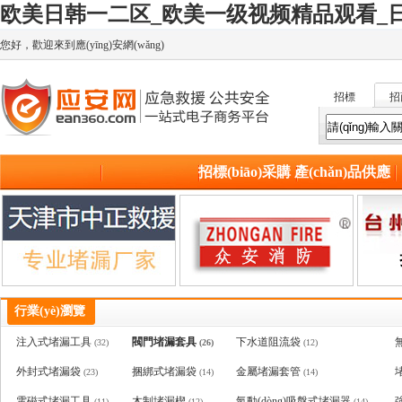
欧美日韩一二区_欧美一级视频精品观看_日
您好，歡迎來到應(yīng)安網(wǎng)
招標
招
(biāo)
招標(biāo)采購
產(chǎn)品供應
首頁
行業(yè)資訊
(gòu)
(yīng)
行業(yè)瀏覽
注入式堵漏工具
閥門堵漏套具
下水道阻流袋
(32)
(26)
(12)
外封式堵漏袋
捆綁式堵漏袋
金屬堵漏套管
(23)
(14)
(14)
電磁式堵漏工具
木制堵漏楔
氣動(dòng)吸盤式堵漏器
(11)
(12)
(14)