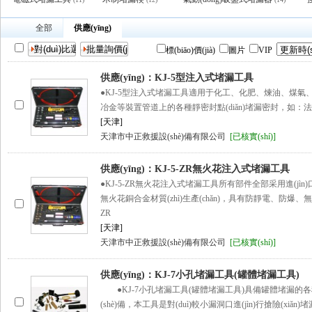
全部
供應(yīng)
標(biāo)價(jià)
圖片
VIP
供應(yīng)：KJ-5型注入式堵漏工具
●KJ-5型注入式堵漏工具適用于化工、化肥、煉油、煤氣、發
冶金等裝置管道上的各種靜密封點(diǎn)堵漏密封，如：
[天津]
天津市中正救援設(shè)備有限公司
[已核實(shí)]
供應(yīng)：KJ-5-ZR無火花注入式堵漏工具
●KJ-5-ZR無火花注入式堵漏工具所有部件全部采用進(jìn
無火花銅合金材質(zhì)生產(chǎn)，具有防靜電、防爆、無火花
ZR
[天津]
天津市中正救援設(shè)備有限公司
[已核實(shí)]
供應(yīng)：KJ-7小孔堵漏工具(罐體堵漏工具)
●KJ-7小孔堵漏工具(罐體堵漏工具)具備罐體堵漏的
(shè)備，本工具是對(duì)較小漏洞口進(jìn)行搶險(xi