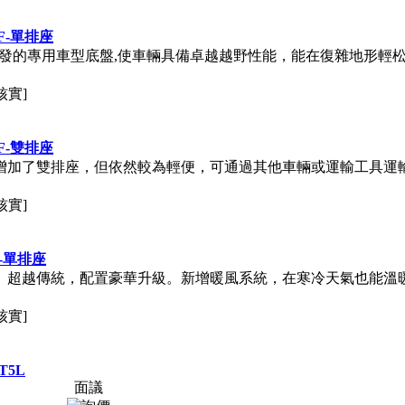
F-單排座
定制開發的專用車型底盤,使車輛具備卓越越野性能，能在復雜
核實]
F-雙排座
，雖增加了雙排座，但依然較為輕便，可通過其他車輛或運輸工具
核實]
F-單排座
。超越傳統，配置豪華升級。新增暖風系統，在寒冷天氣也能
核實]
T5L
面議