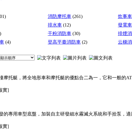
01)
消防摩托車
(261)
炊事車
排水車
(12)
發電車
)
干粉消防車
(30)
排煙消
車
(4)
登高平臺消防車
(2)
云梯消
托艇，將全地形車和摩托艇的優點合二為一，它和一般的AT
核實]
專用車型底盤，加裝自主研發細水霧滅火系統和手拾泵
核實]