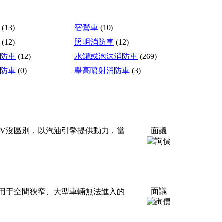
(13)
宿營車
(10)
(12)
照明消防車
(12)
防車
(12)
水罐或泡沫消防車
(269)
防車
(0)
舉高噴射消防車
(3)
V沒區別，以汽油引擎提供動力，當
面議
面議
，適用于空間狹窄、大型車輛無法進入的