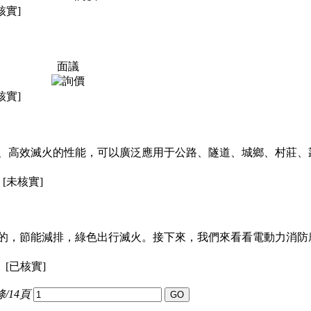
核實]
面議
核實]
、高效滅火的性能，可以廣泛應用于公路、隧道、城鄉、村莊
[未核實]
能減排，綠色出行滅火。接下來，我們來看看電動力消防
[已核實]
條/14頁