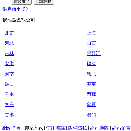
供應商
更多》
按地區查找公司
北京
上海
河北
山西
吉林
黑龍江
安徽
福建
河南
湖北
廣西
海南
云南
西藏
青海
寧夏
香港
澳門
網站首頁
|
聯系方式
|
使用協議
|
版權隱私
|
網站地圖
|
網站留言