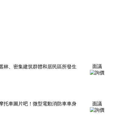
面議
、叢林、密集建筑群體和居民區所發生
摩托車圖片吧！微型電動消防車車身
面議