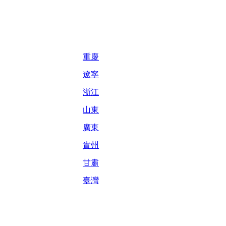
重慶
遼寧
浙江
山東
廣東
貴州
甘肅
臺灣