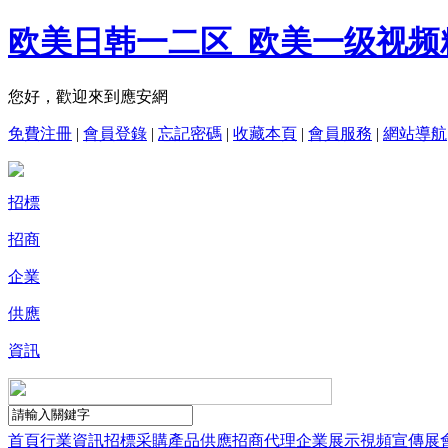
欧美日韩一二区_欧美一级视频精
您好，歡迎來到應安網
免費注冊
|
會員登錄
|
忘記密碼
|
收藏本頁
|
會員服務
|
網站導航
招標
招商
企業
供應
資訊
首頁
行業資訊
招標采購
產品供應
招商代理
企業展示
視頻宣傳
展