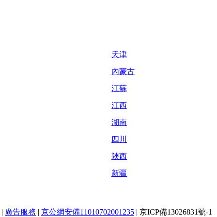
天津
內蒙古
江蘇
江西
湖南
四川
陜西
新疆
|
廣告服務
|
京公網安備11010702001235
|
京ICP備13026831號-1