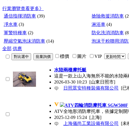
行業瀏覽
查看更多》
通信指揮消防車
(39)
搶險救援消防車
(2
凈水車
(3)
淋浴車
(4)
軍警特種車
(2)
防化洗消消防車
(8
壓縮空氣泡沫消防車
(14)
泡沫干粉聯用消防
全部
供應
標價
圖片
VIP
水陸兩棲摩托艇
這是一款上山入海無所不能的水陸兩棲摩
2026-03-30 10:23
[山東日照市]
日照眾安特種裝備有限公司
[已
ATV四輪消防摩托車 SGW500F
ATV全地形消防摩托車，依據定制開發的
2025-12-09 15:24
[上海]
上海儀尚工業設備有限公司
[未