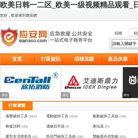
欧美日韩一二区_欧美一级视频精品观看_日
您好，歡迎來到應安網
招標
招
首頁
行業資訊
招標采購
產品供應
廣告
廣告
廣告
行業瀏覽
液壓破拆工具
電動破拆工具
氣動破拆工具組
(3451)
(2919)
(196)
救援頂桿
邊緣抬升器
牽拉器
(192)
(9)
(31)
重型支頂撐套具
防盜門破拆工具組
雙輪異向切割鋸
(45)
(186)
(832)