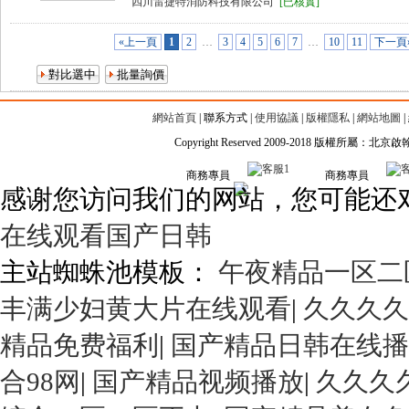
四川雷捷特消防科技有限公司
[已核實]
«上一頁
1
2
…
3
4
5
6
7
…
10
11
下一頁
網站首頁
|
聯系方式
|
使用協議
|
版權隱私
|
網站地圖
|
Copyright Reserved 2009-2018 版權所屬
商務專員
商務專員
感谢您访问我们的网站，您可能还
在线观看国产日韩
主站蜘蛛池模板：
午夜精品一区二
丰满少妇黄大片在线观看
|
久久久久
精品免费福利
|
国产精品日韩在线播
合98网
|
国产精品视频播放
|
久久久