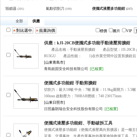
毀鎖器
氣動切割刀
便攜式液壓多功能鉗
(201)
(100)
(217)
全部
供應
標價
圖片
VIP
供應：kJI-20CB便攜式多功能手動液壓剪擴鉗
產品名稱：手動液壓剪擴鉗 產品型號：JJI-20CB 
RUIGU 產品性能： 1)在作業空間中設置剪擴鉗后
[山東青島市]
青島銳固安全科技有限公司
[已核實]
便攜式多功能鉗 手動剪擴鉗
切割力：最大18噸 中央：7噸 重量：11.9kg展開力：5.5
160mm 啟動壓力：700BAR體積：740 230175mm
[山東日照市]
日照鑫朗瑞合安全科技股份有限公司
[已核實]
便攜式液壓多功能鉗、手動破拆工具
便攜式液壓多功能鉗（便攜式液壓萬向剪擴器）是一種主
災害、交通事故、生產作業事故的專業搶險救援工具。工