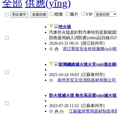
全部
供應(yīng)
標價
圖片
VIP
控火毯
汽車控火毯是針對汽車特別是新能源汽車
防救援局納入消防產(chǎn)品目錄2
2026-03-31 09:31
[浙江杭州市]
浙江華友安全科技服務(wù)
玻璃纖維滅火毯火災(zāi)逃
2025-10-24 16:03
[江蘇泰州市]
泰州市安又佳消防器材有限公司
防火毯滅火毯 救生高品質(zhì)滅火毯 1
2022-07-20 11:52
[江蘇泰州市]
江蘇嵐箭警用器材制造有