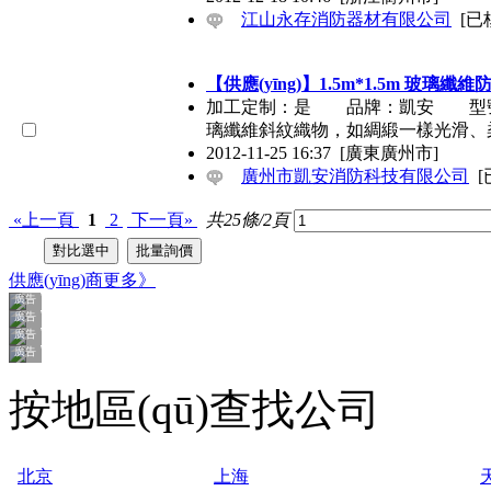
江山永存消防器材有限公司
[已
【供應(yīng)】1.5m*1.5m 玻璃纖
加工定制：是 品牌：凱安 型號：KA
璃纖維斜紋織物，如綢緞一樣光滑、
2012-11-25 16:37
[廣東廣州市]
廣州市凱安消防科技有限公司
[
«上一頁
1
2
下一頁»
共25條/2頁
供應(yīng)商
更多》
廣告
廣告
廣告
廣告
廣告
廣告
廣告
廣告
廣告
廣告
按地區(qū)查找公司
北京
上海