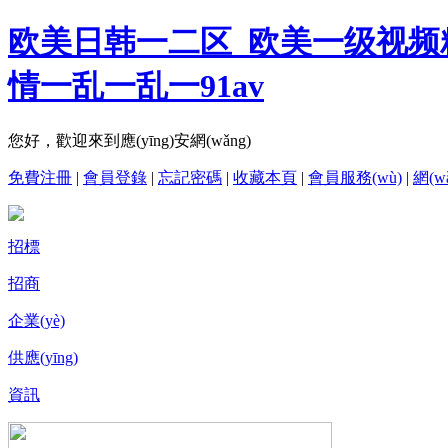
欧美日韩一二区_欧美一级视频
情一乱一乱一91av
您好，歡迎來到應(yīng)安網(wǎng)
免費注冊
|
會員登錄
|
忘記密碼
|
收藏本頁
|
會員服務(wù)
|
網(w
招標
招商
企業(yè)
供應(yīng)
資訊