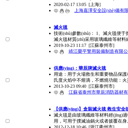
2020-02-17 13:05
[上海]
上海嘉澤安全設(shè)備有
滅火毯
技術(shù)參數(shù)： 1、滅火毯
滅火毯材質(zhì)采用玻璃纖維等材料經
2019-10-23 11:17
[江蘇泰州市]
靖江榮平警用裝備制造有限公
供應(yīng)：華辰牌滅火毯
用途：用于火場救生和重要物品保護材質
氏度火焰中不熔滴，不燃燒功能：火災(
2013-10-23 09:40
[江蘇泰州市]
江蘇省泰州市華辰消防器材
【供應(yīng)】盒裝滅火毯 救生安全
滅火毯是由玻璃纖維等材料經(jīn
用，可用于撲滅油鍋火或者披覆在身
2012-12-18 10:46
[浙江衢州市]