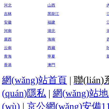
河北
山西
內
吉林
黑龍江
安徽
福建
河南
湖北
廣西
海南
云南
西藏
青海
寧夏
香港
澳門
網(wǎng)站首頁
|
聯(lián
(quán)隱私
|
網(wǎng)站
(wù)
|
京公網(wǎng)安備110