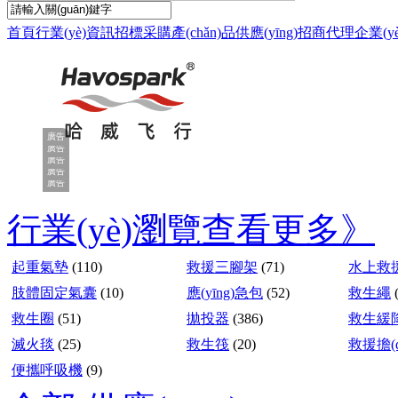
首頁
行業(yè)資訊
招標采購
產(chǎn)品供應(yīng)
招商代理
企業(y
廣告
廣告
廣告
廣告
廣告
行業(yè)瀏覽
查看更多》
起重氣墊
(110)
救援三腳架
(71)
水上救
肢體固定氣囊
(10)
應(yīng)急包
(52)
救生繩
救生圈
(51)
拋投器
(386)
救生緩
滅火毯
(25)
救生筏
(20)
救援擔(d
便攜呼吸機
(9)