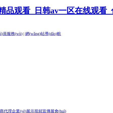
品观看_日韩av一区在线观看_色
uì)員服務(wù)
|
網(wǎng)站導(dǎo)航
商代理
企業(yè)展示
視頻宣傳
展會(huì)