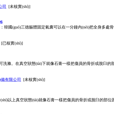
限公司
[未核實(shí)]
6
06 品牌：韓國(guó)三德軀體固定氣囊可以在一分鐘內(nèi)把全身多處骨
[已核實(shí)]
滌。在真空狀態(tài)下就像石膏一樣把傷員的骨折或脫臼的部位固
è)備有限公司
[未核實(shí)]
gè)小時(shí)以上真空狀態(tài)就像石膏一樣把傷員的骨折或脫