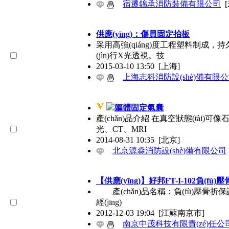
宿遷錦承消防裝備有限公司
供應(yīng)：傷員固定抬板
采用高強(qiáng)度工程塑料制成，持
(jìn)行X光透視。技
2015-03-10 13:50
[上海]
上海志科消防設(shè)備有限
軀體固定氣囊
產(chǎn)品介紹 在真空狀態(tài
光、CT、MRI
2014-08-31 10:35
[北京]
北京源淼消防設(shè)備有限公司
【供應(yīng)】好邦FT-I-102負(fù
產(chǎn)品名稱：負(fù)壓
經(jīng)
2012-12-03 19:04
[江蘇南京市]
南京中茂科技有限責(zé)任公