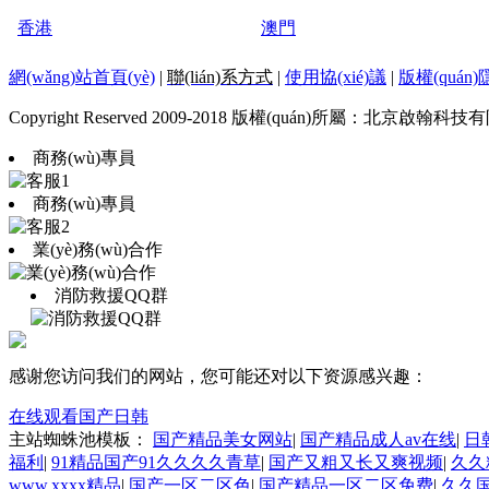
香港
澳門
網(wǎng)站首頁(yè)
|
聯(lián)系方式
|
使用協(xié)議
|
版權(quán
Copyright Reserved 2009-2018 版權(quán)所屬：北京啟翰科
商務(wù)專員
商務(wù)專員
業(yè)務(wù)合作
消防救援QQ群
感谢您访问我们的网站，您可能还对以下资源感兴趣：
在线观看国产日韩
主站蜘蛛池模板：
国产精品美女网站
|
国产精品成人av在线
|
日
福利
|
91精品国产91久久久久青草
|
国产又粗又长又爽视频
|
久久
www.xxxx精品
|
国产一区二区色
|
国产精品一区二区免费
|
久久国