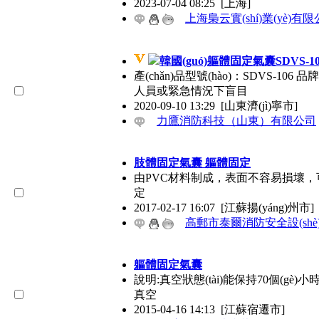
2023-07-04 08:25
[上海]
上海梟云實(shí)業(yè)有
韓國(guó)軀體固定氣囊SDVS-10
產(chǎn)品型號(hào)：SDVS-1
人員或緊急情況下盲目
2020-09-10 13:29
[山東濟(jì)寧市]
力鷹消防科技（山東）有限公司
肢體固定氣囊 軀體固定
由PVC材料制成，表面不容易損壞，可洗
定
2017-02-17 16:07
[江蘇揚(yáng)州市]
高郵市泰爾消防安全設(sh
軀體固定氣囊
說明:真空狀態(tài)能保持70個(
真空
2015-04-16 14:13
[江蘇宿遷市]