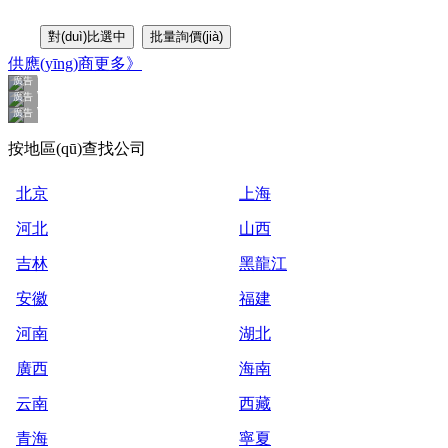
供應(yīng)商
更多》
廣告
廣告
廣告
廣告
廣告
廣告
廣告
廣告
廣告
廣告
按地區(qū)查找公司
北京
上海
河北
山西
吉林
黑龍江
安徽
福建
河南
湖北
廣西
海南
云南
西藏
青海
寧夏