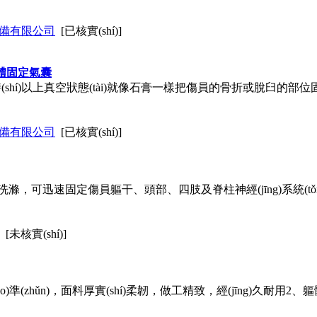
è)備有限公司
[已核實(shí)]
)軀體固定氣囊
gè)小時(shí)以上真空狀態(tài)就像石膏一樣把傷員的骨折或脫
è)備有限公司
[已核實(shí)]
滌，可迅速固定傷員軀干、頭部、四肢及脊柱神經(jīng)系統(t
[未核實(shí)]
(biāo)準(zhǔn)，面料厚實(shí)柔韌，做工精致，經(jīng)久耐