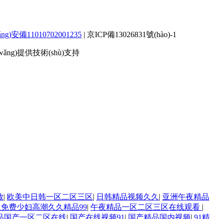
g)安備11010702001235
|
京ICP備13026831號(hào)-1
(wǎng)提供技術(shù)支持
放
|
欧美中日韩一区二区三区
|
日韩精品视频久久
|
亚洲午夜精品
免费少妇高潮久久精品99
|
午夜精品一区二区三区在线观看
|
品国产一区二区在线
|
国产在线视频91
|
国产精品国内视频
|
91精