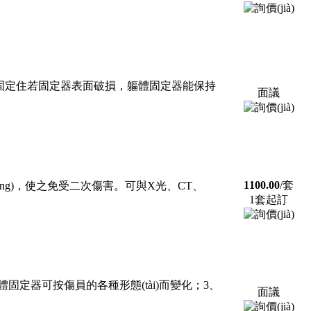
臼的部位固定住若固定器表面破損，軀體固定器能保持
面議
1100.00
/套
ǒng)，使之免受二次傷害。可與X光、CT、
1套起訂
用2、軀體固定器可按傷員的各種形態(tài)而變化；3、
面議