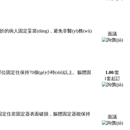
折的病人固定妥當(dāng)，避免非醫(yī)務(wù)
面議
定住保持70個(gè)小時(shí)以上。軀體固
1.00
/套
1套起訂
臼的部位固定住若固定器表面破損，軀體固定器能保持
面議