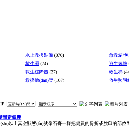
水上救援裝備
(870)
急救箱/包
救生繩
(74)
逃生氣墊
救生緩降器
(27)
救生梯
(4
救援擔(dān)架
(107)
救生照明
VIP
)軀體固定氣囊
gè)小時(shí)以上真空狀態(tài)就像石膏一樣把傷員的骨折或脫