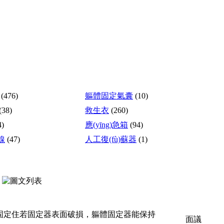
(476)
軀體固定氣囊
(10)
(38)
救生衣
(260)
4)
應(yīng)急箱
(94)
線
(47)
人工復(fù)蘇器
(1)
臼的部位固定住若固定器表面破損，軀體固定器能保持
面議