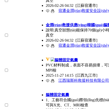
真空
2026-02-26 04:32
[江蘇宿遷市]
宿遷金潤(rùn)救援安全設(sh
金潤(rùn)救援供應(yīng)韓國(guó
說明:真空狀態(tài)能保持70個(
真空
2026-02-26 04:32
[江蘇宿遷市]
宿遷金潤(rùn)救援安全設(sh
軀體固定氣囊
PVC材料制成，表面不容易損壞，可洗
MPI檢
2025-11-27 14:15
[江西九江市]
江西瑞斯科救援科技有限公司
軀體固定氣囊
1、工藝符合國(guó)際領(lǐng)先標
可與X光、CT、MRI檢查