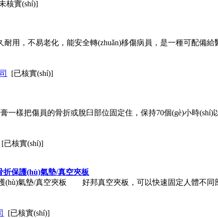
[未核實(shí)]
久耐用，不易老化，能安全轉(zhuǎn)移傷病員，是一種可配備給醫(
公司
[已核實(shí)]
)可像石膏一樣把傷員的骨折或脫臼部位固定住，保持70個(gè)小時(sh
[已核實(shí)]
)壓骨折保護(hù)氣墊/真空夾板
骨折保護(hù)氣墊/真空夾板 好邦真空夾板，可以快速固定人體
司
[已核實(shí)]