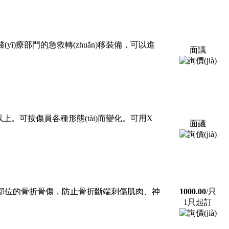
yī)療部門的急救轉(zhuǎn)移裝備，可以進
面議
í)以上。可按傷員各種形態(tài)而變化。可用X
面議
不同部位的骨折骨傷，防止骨折斷端刺傷肌肉、神
1000.00
/只
1只起訂