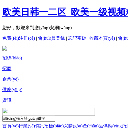
欧美日韩一二区_欧美一级视频精
您好，歡迎來到應(yīng)安網(wǎng)
免費(fèi)注冊(cè)
|
會(huì)員登錄
|
忘記密碼
|
收藏本頁(yè)
|
會(h
招標(biāo)
招商
企業(yè)
供應(yīng)
資訊
首頁(yè)
行業(yè)資訊
招標(biāo)采購(gòu)
產(chǎn)品供應(yīng)
招