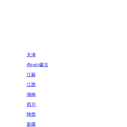
天津
內(nèi)蒙古
江蘇
江西
湖南
四川
陜西
新疆