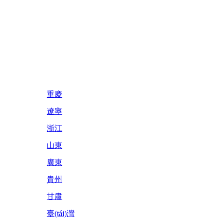
重慶
遼寧
浙江
山東
廣東
貴州
甘肅
臺(tái)灣