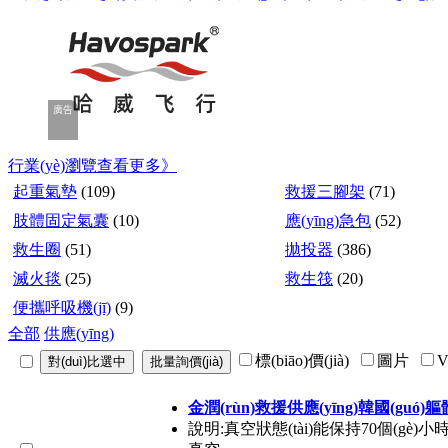
廣告
廣告
廣告
廣告
廣告
行業(yè)瀏覽
查看更多》
起重氣墊
(109)
救援三腳架
(71)
肢體固定氣囊
(10)
應(yīng)急包
(52)
救生圈
(51)
拋投器
(386)
滅火毯
(25)
救生筏
(20)
便攜呼吸機(jī)
(9)
全部
供應(yīng)
標(biāo)價(jià)
圖片
金潤(rùn)救援供應(yīng)韓國(guó
說明:真空狀態(tài)能保持70個(