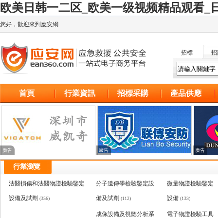
欧美日韩一二区_欧美一级视频精品观看_日
您好，歡迎來到應安網
招標
招
首頁
行業資訊
招標采購
產品供應
廣告
廣告
廣告
行業瀏覽
法醫損傷和法醫物證檢驗鑒定
分子遺傳學檢驗鑒定設
微量物證檢驗鑒定
設備及試劑
備及試劑
設備
(356)
(112)
(133)
成像設備及視聽分析系
電子物證檢驗工具