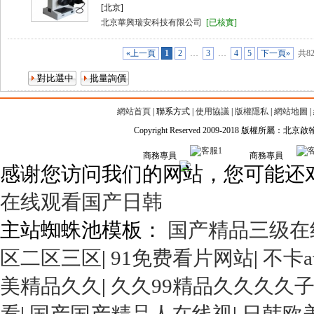
[北京]
北京華興瑞安科技有限公司
[已核實]
«上一頁
1
2
…
3
…
4
5
下一頁»
共8
網站首頁
|
聯系方式
|
使用協議
|
版權隱私
|
網站地圖
|
Copyright Reserved 2009-2018 版權所屬
商務專員
商務專員
感谢您访问我们的网站，您可能还
在线观看国产日韩
主站蜘蛛池模板：
国产精品三级在
区二区三区
|
91免费看片网站
|
不卡
美精品久久
|
久久99精品久久久久