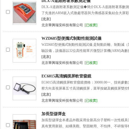
DLX-A道路附著系數測定儀
DLX-A道路附著系數測定儀◆簡介DLX-A道路附著系數
了先進的ARM嵌入式微處理器與力傳感器采集結合大屏
[北京]
北京華興瑞安科技有限公司
[已核實]
WZD685型便攜式制動性能測試儀
WZD685型便攜式制動性能測試儀 是制動距離、制動減
驗設備，該儀器以32位高性能單片微型計算機(ARM)為
[北京]
北京華興瑞安科技有限公司
[已核實]
EC6015高清觸摸屏軟管窺鏡
EC6015高清觸摸屏軟管窺鏡價格：30000.00一、技術參
察方向直視屏幕五寸高清觸摸屏，菜單按鍵及觸摸屏雙控制
[北京]
北京華興瑞安科技有限公司
[已核實]
加長型儲彈盒
加長型儲彈盒本產品外觀采用全新高分子塑料一次性模具
真有實用新穎、結構美觀、堅固耐用、不怕摔、不碎裂等