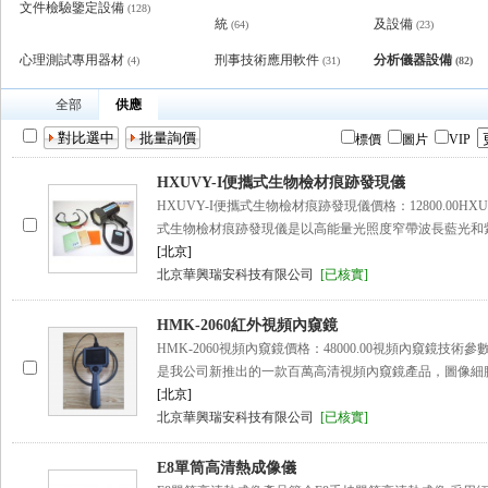
文件檢驗鑒定設備
(128)
統
及設備
(64)
(23)
心理測試專用器材
刑事技術應用軟件
分析儀器設備
(4)
(31)
(82)
全部
供應
標價
圖片
VIP
HXUVY-I便攜式生物檢材痕跡發現儀
HXUVY-I便攜式生物檢材痕跡發現儀價格：12800.00HXU
式生物檢材痕跡發現儀是以高能量光照度窄帶波長藍光和
[北京]
北京華興瑞安科技有限公司
[已核實]
HMK-2060紅外視頻內窺鏡
HMK-2060視頻內窺鏡價格：48000.00視頻內窺鏡技術參
是我公司新推出的一款百萬高清視頻內窺鏡產品，圖像細
[北京]
北京華興瑞安科技有限公司
[已核實]
E8單筒高清熱成像儀