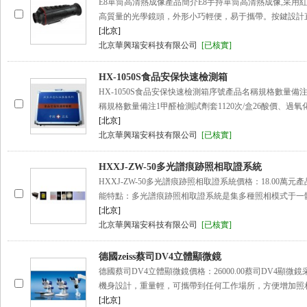
E8單筒高清熱成像產品簡介E8手持單筒高清熱成像,采用
高質量的光學鏡頭，外形小巧輕便，易于攜帶。按鍵設計
[北京]
北京華興瑞安科技有限公司
[已核實]
HX-1050S食品安保快速檢測箱
HX-1050S食品安保快速檢測箱序號產品名稱規格數量備
稱規格數量備注1甲醛檢測試劑套1120次/盒26酸價、過
[北京]
北京華興瑞安科技有限公司
[已核實]
HXXJ-ZW-50多光譜痕跡照相取證系統
HXXJ-ZW-50多光譜痕跡照相取證系統價格：18.00萬元
能特點：多光譜痕跡照相取證系統是集多種照相模式于一
[北京]
北京華興瑞安科技有限公司
[已核實]
德國zeiss蔡司DV4立體顯微鏡
德國蔡司DV4立體顯微鏡價格：26000.00蔡司DV4顯微
機身設計，重量輕，可攜帶到任何工作場所，方便增加照
[北京]