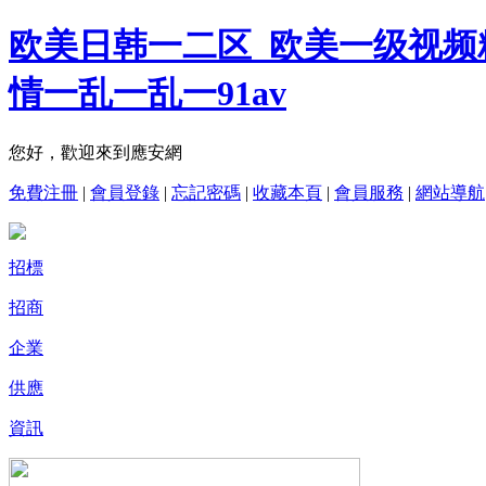
欧美日韩一二区_欧美一级视频
情一乱一乱一91av
您好，歡迎來到應安網
免費注冊
|
會員登錄
|
忘記密碼
|
收藏本頁
|
會員服務
|
網站導航
招標
招商
企業
供應
資訊