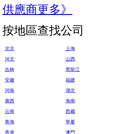
供應商
更多》
按地區查找公司
北京
上海
河北
山西
吉林
黑龍江
安徽
福建
河南
湖北
廣西
海南
云南
西藏
青海
寧夏
香港
澳門