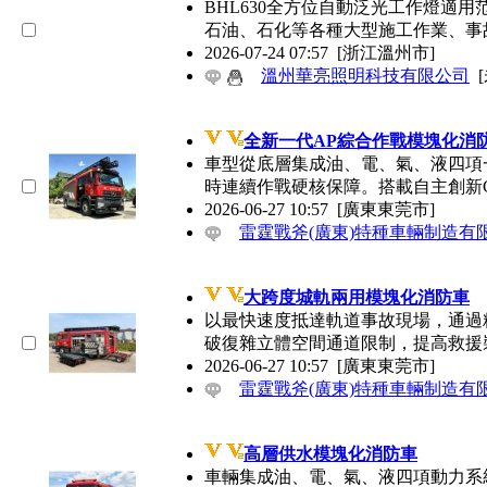
BHL630全方位自動泛光工作燈適用范圍
石油、石化等各種大型施工作業、事故搶修
2026-07-24 07:57
[浙江溫州市]
溫州華亮照明科技有限公司
全新一代AP綜合作戰模塊化消
車型從底層集成油、電、氣、
時連續作戰硬核保障。搭載自主創新C
2026-06-27 10:57
[廣東東莞市]
雷霆戰斧(廣東)特種車輛制造有
大跨度城軌兩用模塊化消防車
以最快速度抵達軌道事故現場，通過精
破復雜立體空間通道限制，提高救
2026-06-27 10:57
[廣東東莞市]
雷霆戰斧(廣東)特種車輛制造有
高層供水模塊化消防車
車輛集成油、電、氣、液