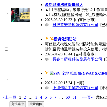
多功能排澇救援機器人
▲1.1液壓驅動，履帶行走1.2工作
▲1.4有3組液壓輸出端，2組液壓
2026-03-30 10:22
[山東日照市]
日照眾安特種裝備有限公司
[已
模塊化消防站
可移動式模塊化智能消防站能夠規避傳
拆卸至異地重新組裝并投入使用。
2026-01-20 16:44
[吉林長春市]
長春市藍程科技發展有限公司
[
SSV 全地形車 SEGWAY SX10/
2025-12-09 15:24
[上海]
上海儀尚工業設備有限公司
[未
«上一頁
1
2
…
3
4
5
6
7
…
50
51
下一頁»
共100