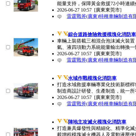
能量支持，保障黃金救援72小時連
2026-06-27 10:57
[廣東東莞市]
雷霆戰斧(廣東)特種車輛制造有
綜合道路搶險救援模塊化消防車
車輛上裝搭載三相混合泡沫滅火裝置
氣、液四項動力系統能量輸出轉換
2026-06-27 10:57
[廣東東莞市]
雷霆戰斧(廣東)特種車輛制造有
水域作戰模塊化消防車
打造水域救援車輛專業化技術新標桿
制造商設計研發、生產制造，統一
2026-06-27 10:57
[廣東東莞市]
雷霆戰斧(廣東)特種車輛制造有
陣地主攻滅火模塊化消防車
打造兼具爆發性與精細化、精準化滅火
載增程模塊滅火機器人及電動液壓便