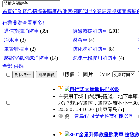
首頁
行業資訊
招標采購
產品供應
招商代理
企業展示
視頻宣傳
展
行業瀏覽
查看更多》
通信指揮消防車
(39)
搶險救援消防車
(201)
凈水車
(3)
淋浴車
(4)
軍警特種車
(2)
防化洗消消防車
(8)
壓縮空氣泡沫消防車
(14)
泡沫干粉聯用消防車
(4)
全部
供應
標價
圖片
VIP
自行式大流量供排水泵
主要用于城市內澇時隧道、地下車庫
水?？蛇h程遙控，遙控距離不
2026-07-24 16:20
[山東青島市]
青島銳固安全科技有限公司
360°全景升降救援照明車 搶險