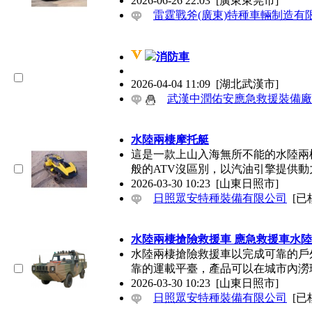
2026-06-26 22:03
[廣東東莞市]
雷霆戰斧(廣東)特種車輛制造有
消防車
2026-04-04 11:09
[湖北武漢市]
武漢中潤佑安應急救援裝備廠
水陸兩棲摩托艇
這是一款上山入海無所不能的水陸兩
般的ATV沒區別，以汽油引擎提供動力
2026-03-30 10:23
[山東日照市]
日照眾安特種裝備有限公司
[已
水陸兩棲搶險救援車 應急救援車水
水陸兩棲搶險救援車以完成可靠的戶
靠的運載平臺，產品可以在城市內澇環境
2026-03-30 10:23
[山東日照市]
日照眾安特種裝備有限公司
[已