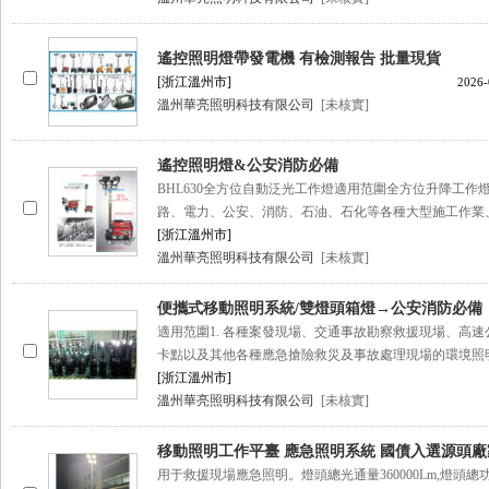
遙控照明燈帶發電機 有檢測報告 批量現貨
[浙江溫州市]
2026-
溫州華亮照明科技有限公司
[未核實]
遙控照明燈&公安消防必備
BHL630全方位自動泛光工作燈適用范圍全方位升降工作
路、電力、公安、消防、石油、石化等各種大型施工作業
[浙江溫州市]
溫州華亮照明科技有限公司
[未核實]
便攜式移動照明系統/雙燈頭箱燈→公安消防必備
適用范圍1. 各種案發現場、交通事故勘察救援現場、高速
卡點以及其他各種應急搶險救災及事故處理現場的環境照明。
[浙江溫州市]
溫州華亮照明科技有限公司
[未核實]
移動照明工作平臺 應急照明系統 國債入選源頭廠
用于救援現場應急照明。燈頭總光通量360000Lm,燈頭總功