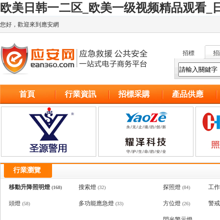
欧美日韩一二区_欧美一级视频精品观看_日
您好，歡迎來到應安網
招標
招
首頁
行業資訊
招標采購
產品供應
行業瀏覽
移動升降照明燈
搜索燈
探照燈
工作
(168)
(32)
(84)
頭燈
多功能應急燈
方位燈
警戒
(58)
(33)
(26)
閃光警示燈