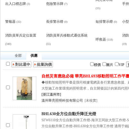
出入口標志牌
危險警示牌
手持
(3)
(7)
(15)
警報器
長排警示燈
短排警示燈
小型
(32)
(0)
(0)
消防員單兵定位裝置
消防員單兵移動式通信系統
消防
呼救器
(118)
(340)
(55)
(19)
全部
供應
標價
圖片
VIP
自然災害應急必備 華亮BHL693移動照明工作平
◆移動智能照明平臺是我司根據電網及各行業應急救援、
大型施工作業環境的照明需求，自主開發設計的第四代照
[浙江溫州市]
溫州華亮照明科技有限公司
[未核實]
BHL630全方位自動升降泛光燈
SFW6110全方位自動升降工作燈-海洋王同款大型工作燈-SF
方位自動升降工作燈-BHL630全方位升降工作燈 適用于