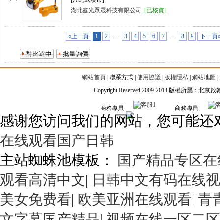
[湖北武漢市]
湖北鑫光眾晟科技有限公司
[已核實]
«上一頁
1
2
…
3
4
5
6
7
…
8
9
下一頁
網站首頁
|
聯系方式
|
使用協議
|
版權隱私
|
網站地圖
|
Copyright Reserved 2009-2018 版權所屬
商務專員
商務專員
感谢您访问我们的网站，您可能还
在线观看国产日韩
主站蜘蛛池模板：
国产精品专区在
观看高清中文
|
日韩中文有码在线视
美女免费看
|
欧美亚洲在线观看
|
青
文字幕国产精品
|
视频在线一区二区