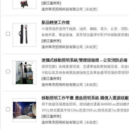
[浙江溫州市]
溫州華亮照明科技有限公司
[未核實]
新品輕便工作燈
※適用場所適用于鐵路、油田、鋼鐵、電力、公安、消防
各種作業、事故搶修、異常情況處理中對戶外移動夜間應
[浙江溫州市]
溫州華亮照明科技有限公司
[未核實]
便攜式移動照明系統/雙燈頭箱燈→公安消防必備
適用范圍1. 各種案發現場、交通事故勘察救援現場、高速
卡點以及其他各種應急搶險救災及事故處理現場的環境照明。
[浙江溫州市]
溫州華亮照明科技有限公司
[未核實]
移動照明工作平臺 應急照明系統 國債入選源頭廠
用于救援現場應急照明。燈頭總光通量360000Lm,燈頭總功
10%),燈光覆蓋半徑120m,照度200Lux,燈塔高度7m,燈塔裝卸
[浙江溫州市]
溫州華亮照明科技有限公司
[未核實]