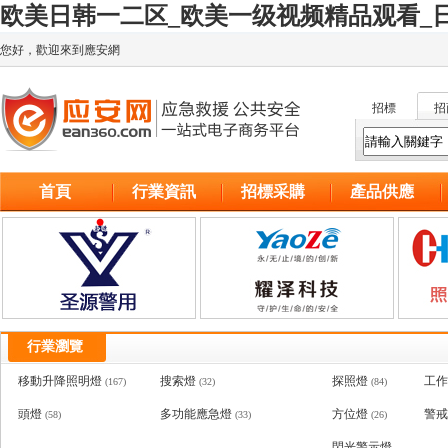
欧美日韩一二区_欧美一级视频精品观看_日
您好，歡迎來到應安網
招標
招
首頁
行業資訊
招標采購
產品供應
行業瀏覽
移動升降照明燈
搜索燈
探照燈
工作
(167)
(32)
(84)
頭燈
多功能應急燈
方位燈
警戒
(58)
(33)
(26)
閃光警示燈