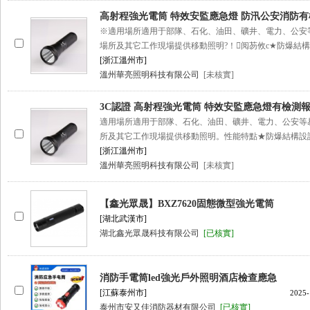
高射程強光電筒 特效安監應急燈 防汛公安消防
※適用場所適用于部隊、石化、油田、礦井、電力、公
場所及其它工作現場提供移動照明?！阅芴攸c★防爆結構
[浙江溫州市]
溫州華亮照明科技有限公司
[未核實]
3C認證 高射程強光電筒 特效安監應急燈有檢測
適用場所適用于部隊、石化、油田、礦井、電力、公安
所及其它工作現場提供移動照明。性能特點★防爆結構設計
[浙江溫州市]
溫州華亮照明科技有限公司
[未核實]
【鑫光眾晟】BXZ7620固態微型強光電筒
[湖北武漢市]
湖北鑫光眾晟科技有限公司
[已核實]
消防手電筒led強光戶外照明酒店檢查應急
[江蘇泰州市]
2025-
泰州市安又佳消防器材有限公司
[已核實]