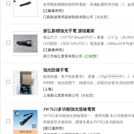
使用戰術開關控制照明電路：具備點通即亮功能；3、超
[江蘇泰州市]
江蘇順達警用器材制造有限公司
[未核實]
振弘新標強光手電 源頭廠家
產品尺寸：155*35*28mm；重量：213.7g （含186
LED類型：CREE XPG； 電池容量：2900mAh平均使
[江蘇泰州市]
靖江市振弘實業有限公司
[已核實]
強光防爆手電
檢測依據：客戶技術要求1、質量：170g。2、總
作時間：強光狀態下，持續5h后，試樣仍在發光;弱光狀態下
[上海]
上海梟云實業有限公司
[未核實]
JW7622多功能強光巡檢電筒
JW7622多功能強光巡檢電筒一、適用范圍 本公司順應市場對
用最新型光源技術，開發生產出JW7622多功能強光
[浙江溫州市]