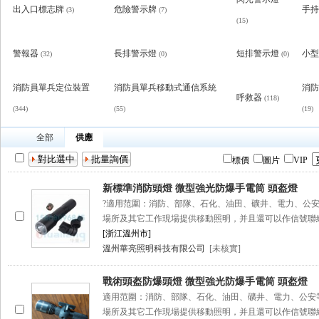
出入口標志牌
危險警示牌
手持
(3)
(7)
(15)
警報器
長排警示燈
短排警示燈
小型
(32)
(0)
(0)
消防員單兵定位裝置
消防員單兵移動式通信系統
消防
呼救器
(118)
(344)
(55)
(19)
全部
供應
標價
圖片
VIP
新標準消防頭燈 微型強光防爆手電筒 頭盔燈
?適用范圍：消防、部隊、石化、油田、礦井、電力
場所及其它工作現場提供移動照明，并且還可以作信號
[浙江溫州市]
溫州華亮照明科技有限公司
[未核實]
戰術頭盔防爆頭燈 微型強光防爆手電筒 頭盔燈
適用范圍：消防、部隊、石化、油田、礦井、電力、公
場所及其它工作現場提供移動照明，并且還可以作信號聯