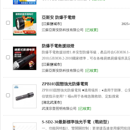
亞斯安 防爆手電燈
[江蘇鹽城市]
2025-
江蘇亞斯安防科技有限公司
[已核實]
防爆手電救援頭燈
防爆手電救援頭燈1.本安型防爆等級，產品符合GB3836.1-
2010,GB3836.2-2010國家標準，可在各種易燃易爆場
[江蘇鹽城市]
江蘇亞斯安防科技有限公司
[已核實]
ZPB103固態強光防爆電筒
ZPB103固態強光防爆電筒 ■適用場所：●適用于部隊、公安各
信號指示使用?！襁m用于各種急難救助、定點搜索
[湖北武漢市]
武漢宗普照明有限公司
[已核實]
S-SD2-30最新標準強光手電（戰術型）
一、功能與特點1、雙開關控制：更便捷迅速使用爆閃炫目功