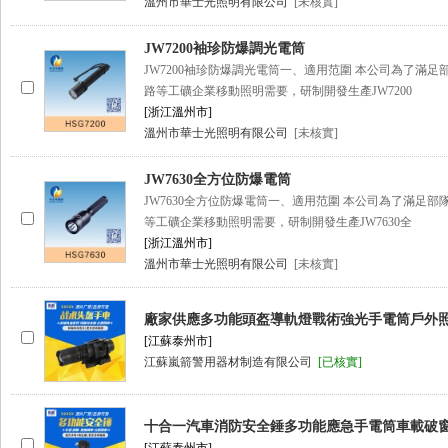
溫州市華士光照明有限公司
[未核實]
JW7200袖珍防爆調光電筒
JW7200袖珍防爆調光電筒一、適用范圍 本公司為了滿足部隊、
路等工礦企業移動照明需要，研制開發生產JW7200
[浙江溫州市]
溫州市華士光照明有限公司
[未核實]
JW7630全方位防爆電筒
JW7630全方位防爆電筒一、適用范圍 本公司為了滿足
等工礦企業移動照明需要，研制開發生產JW7630全
[浙江溫州市]
溫州市華士光照明有限公司
[未核實]
廠家供應多功能頭盔導軌燈戰術強光手電筒戶外
[江蘇泰州市]
江蘇嵐箭警用器材制造有限公司
[已核實]
十合一汽車消防安全錘多功能應急手電筒車載破