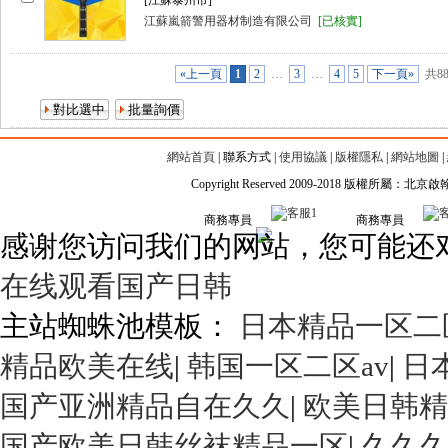
[江蘇泰州市]
江蘇嵐箭警用器材制造有限公司
[已核實]
«上一頁
1
2
…
3
…
4
5
下一頁»
共8
網站首頁
|
聯系方式
|
使用協議
|
版權隱私
|
網站地圖
|
Copyright Reserved 2009-2018 版權所屬
商務專員
商務專員
感谢您访问我们的网站，您可能还
在线观看国产日韩
主站蜘蛛池模板：
日本精品一区二
精品欧美在线
|
韩国一区二区av
|
日
国产亚洲精品自在久久
|
欧美日韩精
国产欧美日韩丝袜精品一区
|
久久久