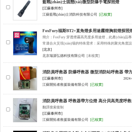
藍戰(zhàn)士固態(tài)微型防爆手電探照燈
[江蘇泰州市]
江蘇藍戰(zhàn)士消防科技有限公司
[已核實]
FoxFury福斯BT2+直角燈多用途霧燈胸前燈探
簡介：FoxFury 穿透煙霧高亮度多用途燈，此產(chǎn
常適合火災現(xiàn)場的特殊需求：采用特殊的聚光角度
[北京]
北京瑞源弘德科技有限公司
[未核實]
消防員呼救器 防爆呼救器 微型消防站呼救器 帶
[江蘇泰州市]
2024-
江蘇開拓者救援裝備有限公司
[已核實]
消防員呼救器 呼救器帶方位燈 高分貝高亮度呼
翻譯搜索復制
[江蘇泰州市]
江蘇開拓者救援裝備有限公司
[已核實]