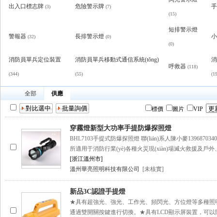
出入口標志牌
危險警示牌
手
(3)
(7)
(15)
短排警示燈
警報器
長排警示燈
小
(32)
(0)
(0)
消防員單兵定位裝置
消防員單兵移動式通信系統(tǒng)
消
呼救器
(118)
(344)
(55)
(19
全部
供應
標價
圖片
VIP
穿霧燈新型大功率手提防爆探照燈
BHL7103手提式防爆探照燈 聯(lián)系人陳小麥13968703
所適用于消防行業(yè)各種火災現(xiàn)場滅火救援及
[浙江溫州市]
溫州華亮照明科技有限公司
[未核實]
新品3C認證手提燈
★具有超強光、強光、工作光、頻閃光、方位燈等多種照
通過雙開關按鍵進行切換。★具有LCD顯示屏裝置，可以