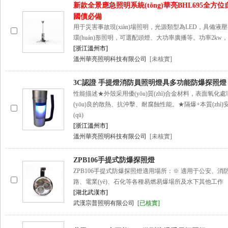
新款全景應急照明系統(tǒng)華亮BHL695全方
國債必備
用于災害事故現(xiàn)場照明，光源類型為LED，具備
環(huán)形照明，可選配頭燈、大功率廣播等。功率2kw
[浙江溫州市]
溫州華亮照明科技有限公司
[未核實]
3C認證 手提燈消防員照明燈具多功能防爆探照燈
性能描述★外殼采用優(yōu)質(zhì)合金材料，表面氧化
(yōu)良的散熱、抗沖擊、耐腐蝕性能。★隔爆+本質(zh
(qū)
[浙江溫州市]
溫州華亮照明科技有限公司
[未核實]
ZPB106手提式防爆探照燈
ZPB106手提式防爆探照燈適用場所：※ 適用于公安、
路、電業(yè)、石化等各種易燃易爆場所及水下其他工作
[湖北武漢市]
武漢宗普照明有限公司
[已核實]