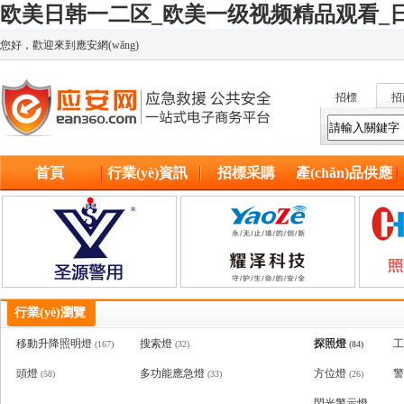
欧美日韩一二区_欧美一级视频精品观看_日
您好，歡迎來到應安網(wǎng)
招標
招
首頁
行業(yè)資訊
招標采購
產(chǎn)品供應
行業(yè)瀏覽
移動升降照明燈
搜索燈
探照燈
工
(167)
(32)
(84)
頭燈
多功能應急燈
方位燈
警
(58)
(33)
(26)
閃光警示燈