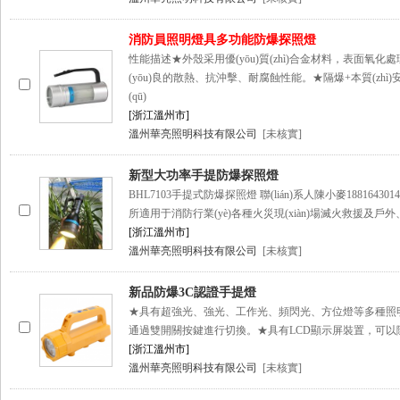
消防員照明燈具多功能防爆探照燈
性能描述★外殼采用優(yōu)質(zhì)合金材料，表面氧化
(yōu)良的散熱、抗沖擊、耐腐蝕性能。★隔爆+本質(zh
(qū)
[浙江溫州市]
溫州華亮照明科技有限公司
[未核實]
新型大功率手提防爆探照燈
BHL7103手提式防爆探照燈 聯(lián)系人陳小麥18816430
所適用于消防行業(yè)各種火災現(xiàn)場滅火救援及
[浙江溫州市]
溫州華亮照明科技有限公司
[未核實]
新品防爆3C認證手提燈
★具有超強光、強光、工作光、頻閃光、方位燈等多種照
通過雙開關按鍵進行切換。★具有LCD顯示屏裝置，可以
[浙江溫州市]
溫州華亮照明科技有限公司
[未核實]