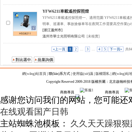
YFW6211車載遙控探照燈
YFW6211車載遙控探照燈一、適用范圍 YFW6211車
明車、巡邏車、事故搶修車等在夜間工作需要高空作業(yè
[浙江溫州市]
溫州市華士光照明有限公司
[未核實]
«上一頁
1
2
…
3
…
4
5
下一頁»
共8
網(wǎng)站首頁
|
聯(lián)系方式
|
使用協(xié)議
|
版權隱私
|
網(wǎng)站
Copyright Reserved 2009-2018 版權所屬：北京啟翰
商務專員
商務專員
感谢您访问我们的网站，您可能还
在线观看国产日韩
主站蜘蛛池模板：
久久天天躁狠狠躁