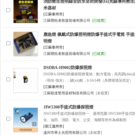
消防救生照明線全防水全封閉發(fā)光線導向救生繩5
米器材
[江蘇泰州市]
江蘇開拓者救援裝備有限公司
[已核實]
應急燈 佩戴式防爆照明燈防爆手提式手電筒 手
明燈
[江蘇泰州市]
江蘇開拓者救援裝備有限公司
[已核實]
DSDBA-H9002防爆探照燈
DSDBA-H9002防爆探照燈電池：動力電池；高亮調(diào)節
（弱光-強光）；續(xù)航：6-10小時（具體視情況而定）
[江蘇泰州市]
江蘇順達警用器材制造有限公司
[未核實]
JIW5300手提式防爆探照燈
JIW5300手提式防爆探照燈一、適用范圍 JIW5300手
化、油田、消防、電力、公安、海關等所作為移動照
[浙江溫州市]
溫州市華士光照明有限公司
[未核實]